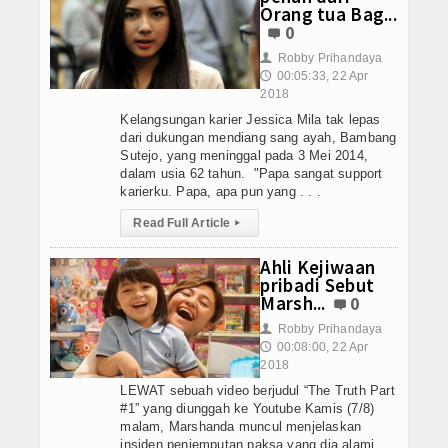
3 Cewek K-Pop Paling Hot Jalan Bersama
Orang tua Bag...
Download
0
7 Efek Buruk dari Konsumsi Obat Tidur
5
ROBOT Kecil Cikal Bakal Transformer segera
Robby Prihandaya
👤
Agenda
00:05:33, 22 Apr
🕔
Pentax Q-S1 Kamera Mirorless Style Retro
2018
Crutchlow Finis di Posisi 19 MotoGP Amerika
Konsultasi
Kelangsungan karier Jessica Mila tak lepas
3 Cewek K-Pop Paling Hot Jalan Bersama
dari dukungan mendiang sang ayah, Bambang
Kontributor
7 Efek Buruk dari Konsumsi Obat Tidur
5
Sutejo, yang meninggal pada 3 Mei 2014,
dalam usia 62 tahun. "Papa sangat support
ROBOT Kecil Cikal Bakal Transformer segera
karierku. Papa, apa pun yang . . .
Lainnya
Pentax Q-S1 Kamera Mirorless Style Retro
Read Full Article
Crutchlow Finis di Posisi 19 MotoGP Amerika
▸
Kesehatan
Ahli Kejiwaan
Kuliner
pribadi Sebut
Marsh...
0
Dalam Negeri
Robby Prihandaya
👤
00:08:00, 22 Apr
🕔
Luar Negeri
2018
LEWAT sebuah video berjudul “The Truth Part
#1” yang diunggah ke Youtube Kamis (7/8)
malam, Marshanda muncul menjelaskan
insiden penjemputan paksa yang dia alami