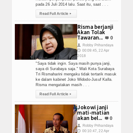
pada 26 Juli 2014 lalu. Saat itu, saat . . .
Read Full Article
▸
Risma berjanji
Akan Tolak
Tawaran...
0
Robby Prihandaya
👤
00:09:45, 22 Apr
🕔
2018
"Saya tidak ingin. Saya masih punya janji,
saya di Surabaya saja." Wali Kota Surabaya
Tri Rismaharini mengaku tidak tertarik masuk
ke dalam kabinet Joko Widodo-Jusuf Kalla.
Risma mengatakan masih . . .
Read Full Article
▸
Jokowi janji
mati-matian
akan bel...
0
Robby Prihandaya
👤
00:10:47, 22 Apr
🕔