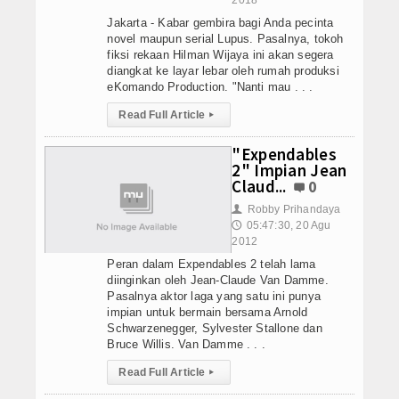
Jakarta - Kabar gembira bagi Anda pecinta
novel maupun serial Lupus. Pasalnya, tokoh
fiksi rekaan Hilman Wijaya ini akan segera
diangkat ke layar lebar oleh rumah produksi
eKomando Production. "Nanti mau . . .
Read Full Article
▸
"Expendables
2" Impian Jean
Claud...
0
Robby Prihandaya
👤
05:47:30, 20 Agu
🕔
2012
Peran dalam Expendables 2 telah lama
diinginkan oleh Jean-Claude Van Damme.
Pasalnya aktor laga yang satu ini punya
impian untuk bermain bersama Arnold
Schwarzenegger, Sylvester Stallone dan
Bruce Willis. Van Damme . . .
Read Full Article
▸