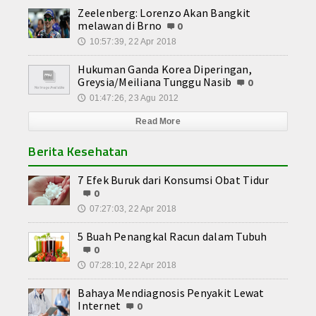
Zeelenberg: Lorenzo Akan Bangkit
melawan di Brno
0
10:57:39, 22 Apr 2018
🕔
Hukuman Ganda Korea Diperingan,
Greysia/Meiliana Tunggu Nasib
0
01:47:26, 23 Agu 2012
🕔
Read More
Berita Kesehatan
7 Efek Buruk dari Konsumsi Obat Tidur
0
07:27:03, 22 Apr 2018
🕔
5 Buah Penangkal Racun dalam Tubuh
0
07:28:10, 22 Apr 2018
🕔
Bahaya Mendiagnosis Penyakit Lewat
Internet
0