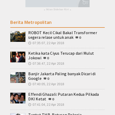
Iklan Sidebar Kiri
▴
▴
Berita Metropolitan
ROBOT Kecil Cikal Bakal Transformer
segera relase untuk anak
0
07:35:07, 22 Apr 2018
🕔
Ketika kata Ciyus Terucap dari Mulut
Jokowi
0
07:36:47, 22 Apr 2018
🕔
Banjir Jakarta Paling banyak Dicari di
Google
0
07:40:05, 22 Apr 2018
🕔
Effendi Ghazali: Putaran Kedua Pilkada
DKI Ketat
0
07:41:04, 22 Apr 2018
🕔
Tuntut THR, Ratusan Pekerja