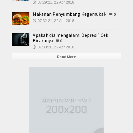
07:29:21, 22 Apr 2018
🕔
Makanan Penyumbang KegemukaN
0
07:32:21, 22 Apr 2018
🕔
Apakah dia mengalami Depresi? Cek
Bicaranya
0
07:33:20, 22 Apr 2018
🕔
Read More