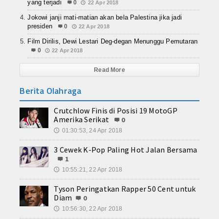
yang terjadi
0
22 Apr 2018
Jokowi janji mati-matian akan bela Palestina jika jadi
presiden
0
22 Apr 2018
Film Dirilis, Dewi Lestari Deg-degan Menunggu Pemutaran
0
22 Apr 2018
Read More
Berita Olahraga
Crutchlow Finis di Posisi 19 MotoGP
Amerika Serikat
0
01:30:53, 24 Apr 2018
🕔
3 Cewek K-Pop Paling Hot Jalan Bersama
1
10:55:21, 22 Apr 2018
🕔
Tyson Peringatkan Rapper 50 Cent untuk
Diam
0
10:56:30, 22 Apr 2018
🕔