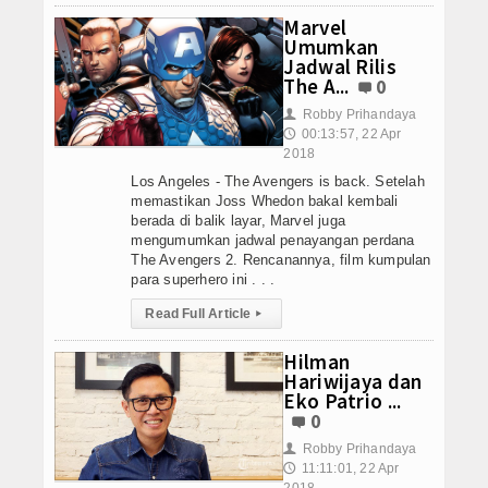
Marvel
Umumkan
Jadwal Rilis
The A...
0
Robby Prihandaya
👤
00:13:57, 22 Apr
🕔
2018
Los Angeles - The Avengers is back. Setelah
memastikan Joss Whedon bakal kembali
berada di balik layar, Marvel juga
mengumumkan jadwal penayangan perdana
The Avengers 2. Rencanannya, film kumpulan
para superhero ini . . .
Read Full Article
▸
Hilman
Hariwijaya dan
Eko Patrio ...
0
Robby Prihandaya
👤
11:11:01, 22 Apr
🕔
2018