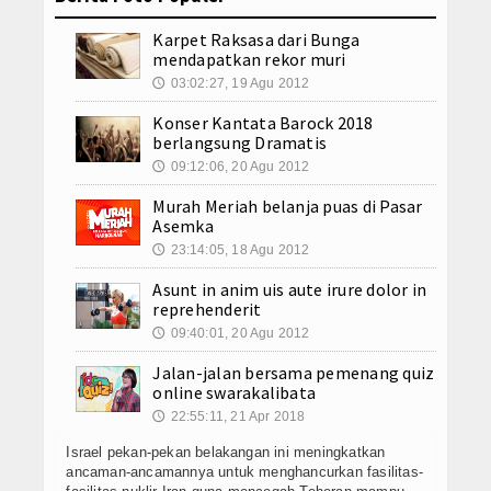
a Bagi Karier Jessica Mila
3 Cewek K-Pop Paling Hot Jalan Bersama
Download
Marshanda sungguh Keterlaluan
7 Efek Buruk dari Konsumsi Obat Tidur
Karpet Raksasa dari Bunga
mendapatkan rekor muri
m Tubuh
ROBOT Kecil Cikal Bakal Transformer segera relase untuk ana
Agenda
03:02:27, 19 Agu 2012
🕔
lan Depan
Pentax Q-S1 Kamera Mirorless Style Retro
waran Jadi Menteri apapun yang terjadi
Crutchlow Finis di Posisi 19 M
Konsultasi
Konser Kantata Barock 2018
berlangsung Dramatis
a Bagi Karier Jessica Mila
3 Cewek K-Pop Paling Hot Jalan Bersama
Kontributor
Marshanda sungguh Keterlaluan
09:12:06, 20 Agu 2012
7 Efek Buruk dari Konsumsi Obat Tidur
🕔
m Tubuh
ROBOT Kecil Cikal Bakal Transformer segera relase untuk ana
Murah Meriah belanja puas di Pasar
Lainnya
lan Depan
Pentax Q-S1 Kamera Mirorless Style Retro
Asemka
waran Jadi Menteri apapun yang terjadi
Crutchlow Finis di Posisi 19 M
23:14:05, 18 Agu 2012
🕔
Kesehatan
Asunt in anim uis aute irure dolor in
Kuliner
reprehenderit
09:40:01, 20 Agu 2012
🕔
Dalam Negeri
Jalan-jalan bersama pemenang quiz
online swarakalibata
Luar Negeri
22:55:11, 21 Apr 2018
🕔
Israel pekan-pekan belakangan ini meningkatkan
ancaman-ancamannya untuk menghancurkan fasilitas-