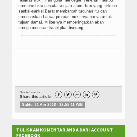
fasilitas nuklir Iran guna mencegah Teheran mampu
memproduksi senjata-senjata atom. Iran yang terkena
sanksi-sanksi Barat membantah tuduhan itu dan
menegaskan bahwa program nuklirnya hanya untuk
tujuan damai. Militernya memperingatkan akan
menghancurkan Israel jika diserang.
Social media





Share this article
Sabtu, 21 Apr 2018 - 22:55:11 WIB
TULISKAN KOMENTAR ANDA DARI ACCOUNT
FACEBOOK