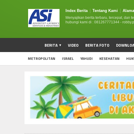
Index Berita
Tentang Kami
Alama
Menyajikan berita terbaru, tercepat, dan t
hubungi kami di : 081267771344 - robby
BERITA
VIDEO
BERITA FOTO
DOWNLO
METROPOLITAN
ISRAEL
YAHUDI
KESEHATAN
HUK