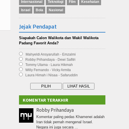
Internasional
Teknologi
Film
Kesehatan
Israel
Bola
Nasional
Jejak Pendapat
Siapakah Calon Walikota dan Wakil Walikota
Padang Favorit Anda?
Mahyeldi Ansyarullah - Emzalmi
Robby Prihandaya - Dewi Safitri
Tommy Utama - Laura Hikmah
Willy Fernando - Vicky Armita
Laura Himah i Nisaa - Safaruddin
KOMENTAR TERAKHIR
Robby Prihandaya
Komentar paling pedas Khamenei adalah
Iran tidak pernah mengenal Israel.
Negara ini juga secara ...