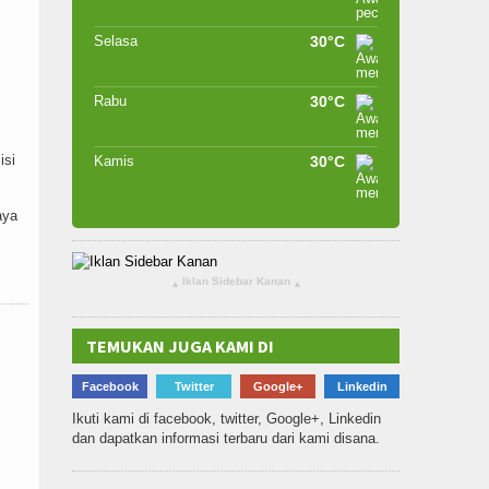
Selasa
30°C
Rabu
30°C
isi
Kamis
30°C
aya
Iklan Sidebar Kanan
▴
▴
TEMUKAN JUGA KAMI DI
Facebook
Twitter
Google+
Linkedin
Ikuti kami di facebook, twitter, Google+, Linkedin
dan dapatkan informasi terbaru dari kami disana.