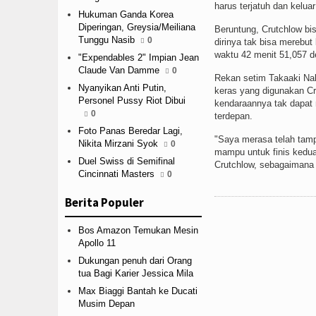
harus terjatuh dan keluar 
Hukuman Ganda Korea
Diperingan, Greysia/Meiliana
Beruntung, Crutchlow bis
Tunggu Nasib
0
dirinya tak bisa merebut
waktu 42 menit 51,057 de
"Expendables 2" Impian Jean
Claude Van Damme
0
Rekan setim Takaaki Naka
Nyanyikan Anti Putin,
keras yang digunakan Cr
Personel Pussy Riot Dibui
kendaraannya tak dapat m
0
terdepan.
Foto Panas Beredar Lagi,
"Saya merasa telah tamp
Nikita Mirzani Syok
0
mampu untuk finis kedua a
Duel Swiss di Semifinal
Crutchlow, sebagaimana 
Cincinnati Masters
0
Berita Populer
Bos Amazon Temukan Mesin
Apollo 11
Dukungan penuh dari Orang
tua Bagi Karier Jessica Mila
Max Biaggi Bantah ke Ducati
Musim Depan