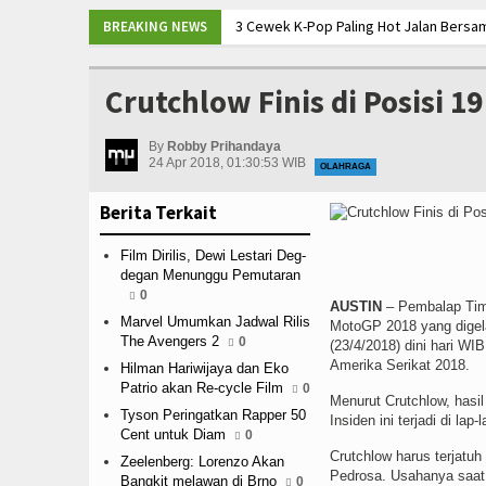
3 Cewek K-Pop Paling Hot Jalan Bersa
BREAKING NEWS
Crutchlow Finis di Posisi 19 MotoGP Am
Pentax Q-S1 Kamera Mirorless Style R
Crutchlow Finis di Posisi 
ROBOT Kecil Cikal Bakal Transformer s
By
Robby Prihandaya
24 Apr 2018, 01:30:53 WIB
OLAHRAGA
Berita Terkait
Film Dirilis, Dewi Lestari Deg-
degan Menunggu Pemutaran
0
AUSTIN
– Pembalap Tim 
Marvel Umumkan Jadwal Rilis
MotoGP 2018 yang digelar
The Avengers 2
0
(23/4/2018) dini hari W
Amerika Serikat 2018.
Hilman Hariwijaya dan Eko
Patrio akan Re-cycle Film
0
Menurut Crutchlow, hasil
Tyson Peringatkan Rapper 50
Insiden ini terjadi di l
Cent untuk Diam
0
Crutchlow harus terjatu
Zeelenberg: Lorenzo Akan
Pedrosa. Usahanya saat i
Bangkit melawan di Brno
0