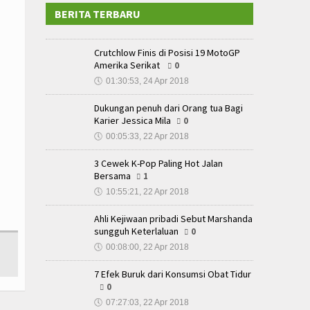
BERITA TERBARU
Crutchlow Finis di Posisi 19 MotoGP
Amerika Serikat
0
🕔
01:30:53, 24 Apr 2018
Dukungan penuh dari Orang tua Bagi
Karier Jessica Mila
0
🕔
00:05:33, 22 Apr 2018
3 Cewek K-Pop Paling Hot Jalan
Bersama
1
🕔
10:55:21, 22 Apr 2018
Ahli Kejiwaan pribadi Sebut Marshanda
sungguh Keterlaluan
0
🕔
00:08:00, 22 Apr 2018
7 Efek Buruk dari Konsumsi Obat Tidur
0
🕔
07:27:03, 22 Apr 2018