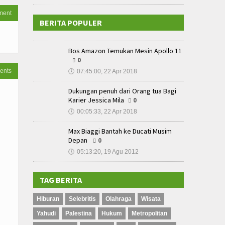
ment
BERITA POPULER
Bos Amazon Temukan Mesin Apollo 11
0
ents
🕔
07:45:00, 22 Apr 2018
Dukungan penuh dari Orang tua Bagi
Karier Jessica Mila
0
🕔
00:05:33, 22 Apr 2018
Max Biaggi Bantah ke Ducati Musim
Depan
0
🕔
05:13:20, 19 Agu 2012
TAG BERITA
Hiburan
Selebritis
Olahraga
Wisata
Yahudi
Palestina
Hukum
Metropolitan