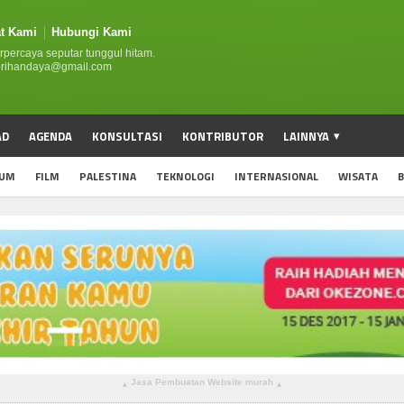
t Kami
Hubungi Kami
erpercaya seputar tunggul hitam.
.prihandaya@gmail.com
AD
AGENDA
KONSULTASI
KONTRIBUTOR
LAINNYA
UM
FILM
PALESTINA
TEKNOLOGI
INTERNASIONAL
WISATA
B
Jasa Pembuatan Website murah
▴
▴