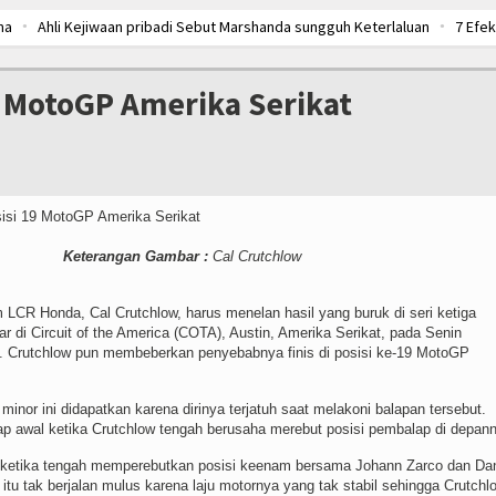
ma
Ahli Kejiwaan pribadi Sebut Marshanda sungguh Keterlaluan
7 Efek
erika Serikat
Dukungan penuh dari Orang tua Bagi Karier Jessica Mila
etro
Risma berjanji Akan Tolak Tawaran Jadi Menteri apapun yang terjadi
19 MotoGP Amerika Serikat
egera relase untuk anak
Apple iWatch Bakal Dirilis Bulan Depan
Penta
Keterangan Gambar :
Cal Crutchlow
LCR Honda, Cal Crutchlow, harus menelan hasil yang buruk di seri ketiga
 di Circuit of the America (COTA), Austin, Amerika Serikat, pada Senin
IB. Crutchlow pun membeberkan penyebabnya finis di posisi ke-19 MotoGP
 minor ini didapatkan karena dirinya terjatuh saat melakoni balapan tersebut.
ap-lap awal ketika Crutchlow tengah berusaha merebut posisi pembalap di depan
h ketika tengah memperebutkan posisi keenam bersama Johann Zarco dan Da
tu tak berjalan mulus karena laju motornya yang tak stabil sehingga Crutchl