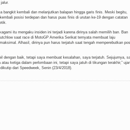
jalur.
a bangkit kembali dan melanjutkan balapan hingga garis finis. Meski begitu,
 kembali posisi terdepan dan harus puas finis di urutan ke-19 dengan catatan
tik.
gami itu mengaku insiden ini terjadi karena dirinya salah memilih ban. Ban
utchlow saat race di MotoGP Amerika Serikat ternyata membuat laju
aksimal. Alhasil, dirinya pun harus terjatuh saat tengah memperebutkan pos
il dengan baik, tetapi saya membuat kesalahan, saya terjatuh. Sejujurnya, s
tau ketiga dalam perlombaan ini, tetapi saya jatuh di tikungan terakhir,” ujar
dikutip dari Speedweek, Senin (23/4/2018).