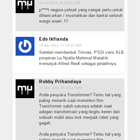
24 Jul 2014, 09:29:20 WIB
p****t negara yahudi yang sangat perlu untuk
dihancurkan / musnahkan dan bantai seluruh
warga israel..!!!
Edo Ikfianda
09 Agu 2014, 17:34:35 WIB
Setelah membentuk Timnas, PSSI versi KLB
pimpinan La Nyalla Mahmud Matalitti
menunjuk Alfred Riedl sebagai pelatihnya.
Robby Prihandaya
25 Mar 2015, 06:10:12 WIB
Anda penyuka Transformer? Tentu hal yang
paling menarik saat menonton film
Transformer salah satunya adalah saat
adegan transformasi yang begitu keren dari
sebuah mobil atau truk menjadi robot yang
gagah.
Anda penyuka Transformer? Tentu hal yang
paling menarik saat menonton film