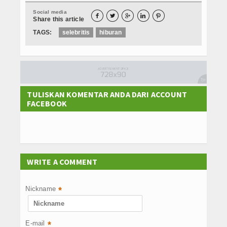
Social media





Share this article
TAGS:
selebritis
hiburan
TULISKAN KOMENTAR ANDA DARI ACCOUNT
FACEBOOK
WRITE A COMMENT
Nickname
*
E-mail
*