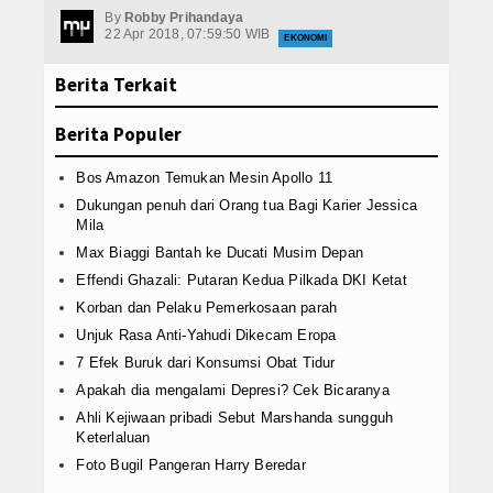
tua Bagi Karier Jessica Mila
3 Cewek K-Pop Paling Hot Jalan Bersama
By
Robby Prihandaya
Download
22 Apr 2018, 07:59:50 WIB
t Marshanda sungguh Keterlaluan
7 Efek Buruk dari Konsumsi Obat Tid
EKONOMI
lam Tubuh
ROBOT Kecil Cikal Bakal Transformer segera relase untuk 
Agenda
Berita Terkait
Bulan Depan
Pentax Q-S1 Kamera Mirorless Style Retro
Tawaran Jadi Menteri apapun yang terjadi
Crutchlow Finis di Posisi 19
Konsultasi
Berita Populer
tua Bagi Karier Jessica Mila
3 Cewek K-Pop Paling Hot Jalan Bersama
Kontributor
t Marshanda sungguh Keterlaluan
7 Efek Buruk dari Konsumsi Obat Tid
Bos Amazon Temukan Mesin Apollo 11
lam Tubuh
ROBOT Kecil Cikal Bakal Transformer segera relase untuk 
Dukungan penuh dari Orang tua Bagi Karier Jessica
Lainnya
Bulan Depan
Pentax Q-S1 Kamera Mirorless Style Retro
Mila
Tawaran Jadi Menteri apapun yang terjadi
Crutchlow Finis di Posisi 19
Max Biaggi Bantah ke Ducati Musim Depan
Kesehatan
Effendi Ghazali: Putaran Kedua Pilkada DKI Ketat
Kuliner
Korban dan Pelaku Pemerkosaan parah
Unjuk Rasa Anti-Yahudi Dikecam Eropa
Dalam Negeri
7 Efek Buruk dari Konsumsi Obat Tidur
Apakah dia mengalami Depresi? Cek Bicaranya
Luar Negeri
Ahli Kejiwaan pribadi Sebut Marshanda sungguh
Keterlaluan
Foto Bugil Pangeran Harry Beredar